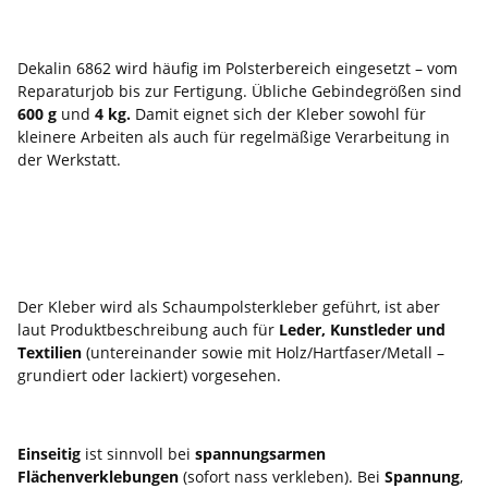
Gebinde & typische Einsatzbereiche
Dekalin 6862 wird häufig im Polsterbereich eingesetzt – vom
Reparaturjob bis zur Fertigung. Übliche Gebindegrößen sind
600 g
und
4 kg.
Damit eignet sich der Kleber sowohl für
kleinere Arbeiten als auch für regelmäßige Verarbeitung in
der Werkstatt.
FAQ – häufige Fragen zu Dekalin 6862
Ist Dekalin 6862 eher für Schaumstoff oder auch für
Leder/Kunstleder?
Der Kleber wird als Schaumpolsterkleber geführt, ist aber
laut Produktbeschreibung auch für
Leder, Kunstleder und
Textilien
(untereinander sowie mit Holz/Hartfaser/Metall –
grundiert oder lackiert) vorgesehen.
Wann einseitig, wann beidseitig kleben?
Einseitig
ist sinnvoll bei
spannungsarmen
Flächenverklebungen
(sofort nass verkleben). Bei
Spannung
,