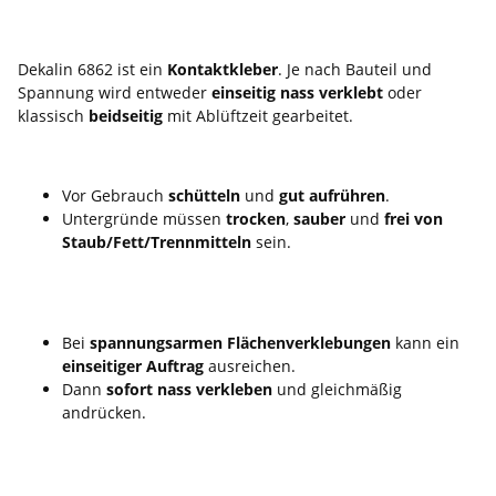
du richtig
Dekalin 6862 ist ein
Kontaktkleber
. Je nach Bauteil und
Spannung wird entweder
einseitig nass verklebt
oder
klassisch
beidseitig
mit Ablüftzeit gearbeitet.
1) Vorbereitung
Vor Gebrauch
schütteln
und
gut aufrühren
.
Untergründe müssen
trocken
,
sauber
und
frei von
Staub/Fett/Trennmitteln
sein.
2) Einseitiger Auftrag (spannungsarme
Flächenverklebung)
Bei
spannungsarmen Flächenverklebungen
kann ein
einseitiger Auftrag
ausreichen.
Dann
sofort nass verkleben
und gleichmäßig
andrücken.
3) Beidseitige Kontaktverklebung (bei Spannung / höherer
Belastung)