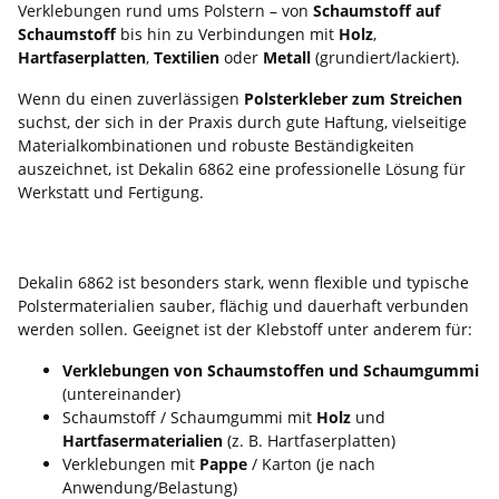
Verklebungen rund ums Polstern – von
Schaumstoff auf
Schaumstoff
bis hin zu Verbindungen mit
Holz
,
Hartfaserplatten
,
Textilien
oder
Metall
(grundiert/lackiert).
Wenn du einen zuverlässigen
Polsterkleber zum Streichen
suchst, der sich in der Praxis durch gute Haftung, vielseitige
Materialkombinationen und robuste Beständigkeiten
auszeichnet, ist Dekalin 6862 eine professionelle Lösung für
Werkstatt und Fertigung.
Wofür eignet sich Dekalin 6862?
Dekalin 6862 ist besonders stark, wenn flexible und typische
Polstermaterialien sauber, flächig und dauerhaft verbunden
werden sollen. Geeignet ist der Klebstoff unter anderem für:
Verklebungen von Schaumstoffen und Schaumgummi
(untereinander)
Schaumstoff / Schaumgummi mit
Holz
und
Hartfasermaterialien
(z. B. Hartfaserplatten)
Verklebungen mit
Pappe
/ Karton (je nach
Anwendung/Belastung)