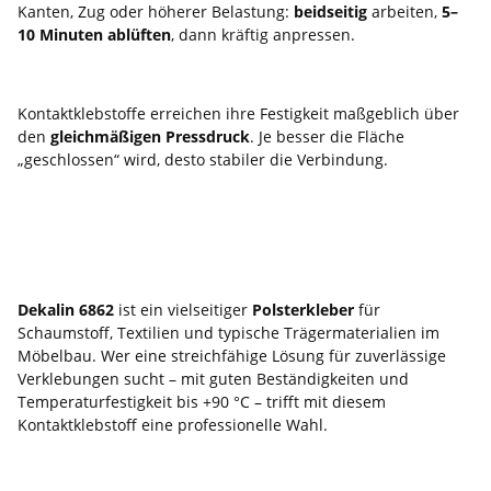
Kanten, Zug oder höherer Belastung:
beidseitig
arbeiten,
5–
10 Minuten ablüften
, dann kräftig anpressen.
Warum ist das Andrücken so wichtig?
Kontaktklebstoffe erreichen ihre Festigkeit maßgeblich über
den
gleichmäßigen Pressdruck
. Je besser die Fläche
„geschlossen“ wird, desto stabiler die Verbindung.
Dekalin 6862 kaufen – wenn du einen
starken Schaumpolsterkleber zum
Streichen brauchst
Dekalin 6862
ist ein vielseitiger
Polsterkleber
für
Schaumstoff, Textilien und typische Trägermaterialien im
Möbelbau. Wer eine streichfähige Lösung für zuverlässige
Verklebungen sucht – mit guten Beständigkeiten und
Temperaturfestigkeit bis +90 °C – trifft mit diesem
Kontaktklebstoff eine professionelle Wahl.
Produkt­sicher­heits­ver­ord­nung