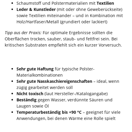
Schaumstoff und Polstermaterialien mit
Textilien
Leder & Kunstleder
(mit oder ohne Geweberückseite)
sowie Textilien miteinander – und in Kombination mit
Holz/Hartfaser/Metall (grundiert oder lackiert)
Tipp aus der Praxis:
Für optimale Ergebnisse sollten die
Oberflächen trocken, sauber, staub- und fettfrei sein. Bei
kritischen Substraten empfiehlt sich ein kurzer Vorversuch.
Warum Profis Dekalin 6862 einsetzen
Sehr gute Haftung
für typische Polster-
Materialkombinationen
Sehr gute Nasskaschiereigenschaften
– ideal, wenn
zügig gearbeitet werden soll
Nicht toxisch
(laut Hersteller-/Katalogangabe)
Beständig
gegen Wasser, verdünnte Säuren und
Laugen sowie Öl
Temperaturbeständig bis +90 °C
– geeignet für viele
Anwendungen, bei denen Wärme eine Rolle spielt
Verarbeitung & Anwendung: So klebst