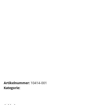
Dekalin 6862 600 g
Artikelnummer:
10414-001
Kategorie:
Schaumstoff Kleber