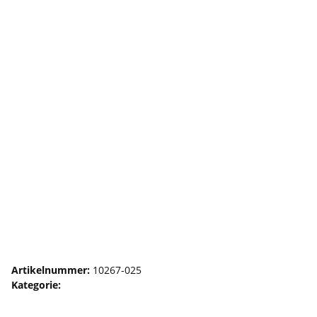
Stamskin TOP Kunstleder 20162
baumwolle
Artikelnummer:
10267-025
Kategorie:
Stamskin