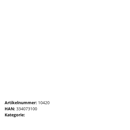
Glukon Premium 500 ml
Artikelnummer:
10420
HAN:
334073100
Kategorie:
Automobil Klebstoffe