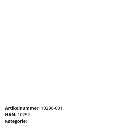
S-Haken, verzinkt 30 x 3 mm
Artikelnummer:
10290-001
HAN:
10252
Kategorie:
S-Haken