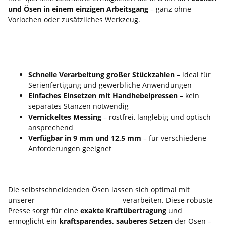
und Ösen in einem einzigen Arbeitsgang
– ganz ohne
Vorlochen oder zusätzliches Werkzeug.
Effizient und professionell: Die Vorteile
auf einen Blick
Schnelle Verarbeitung großer Stückzahlen
– ideal für
Serienfertigung und gewerbliche Anwendungen
Einfaches Einsetzen mit Handhebelpressen
– kein
separates Stanzen notwendig
Vernickeltes Messing
– rostfrei, langlebig und optisch
ansprechend
Verfügbar in 9 mm und 12,5 mm
– für verschiedene
Anforderungen geeignet
Passend zur Handhebelpresse Typ M
Die selbstschneidenden Ösen lassen sich optimal mit
unserer
Handhebelpresse Typ M
verarbeiten. Diese robuste
Presse sorgt für eine
exakte Kraftübertragung
und
ermöglicht ein
kraftsparendes, sauberes Setzen
der Ösen –