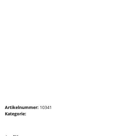
Vorhangrolle für Profil Nr. 45
Artikelnummer:
10341
Kategorie:
Rollen